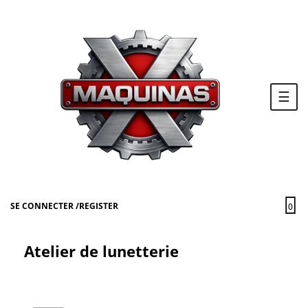
Basc
☰
la
navi
SE CONNECTER
/
REGISTER
0
Atelier de lunetterie