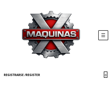
Nave
☰
de
pala
REGISTRARSE
/
REGISTER
0